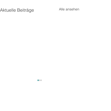
Alle ansehen
Aktuelle Beiträge
Kommentare
Unterwegs2
Unterwegs 3