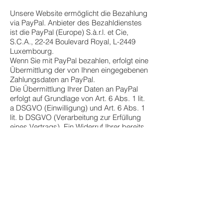
Unsere Website ermöglicht die Bezahlung
via PayPal. Anbieter des Bezahldienstes
ist die PayPal (Europe) S.à.r.l. et Cie,
S.C.A., 22-24 Boulevard Royal, L-2449
Luxembourg.
Wenn Sie mit PayPal bezahlen, erfolgt eine
Übermittlung der von Ihnen eingegebenen
Zahlungsdaten an PayPal.
Die Übermittlung Ihrer Daten an PayPal
erfolgt auf Grundlage von Art. 6 Abs. 1 lit.
a DSGVO (Einwilligung) und Art. 6 Abs. 1
lit. b DSGVO (Verarbeitung zur Erfüllung
eines Vertrags). Ein Widerruf Ihrer bereits
erteilten Einwilligung ist jederzeit möglich.
In der Vergangenheit liegende
Datenverarbeitungsvorgänge bleiben bei
einem Widerruf wirksam.
Klarna
Unsere Website ermöglicht die Bezahlung
via Klarna. Anbieter des Bezahldienstes
ist die Klarna AB, Sveavägen 46, 111 34