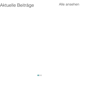
Alle ansehen
Aktuelle Beiträge
Kommentare
Unterwegs
Unterwegs2