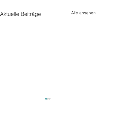
Alle ansehen
Aktuelle Beiträge
Kommentare
Unterwegs2
Unterwegs 3