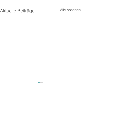
Alle ansehen
Aktuelle Beiträge
Kommentare
Unterwegs2
Unterwegs 3