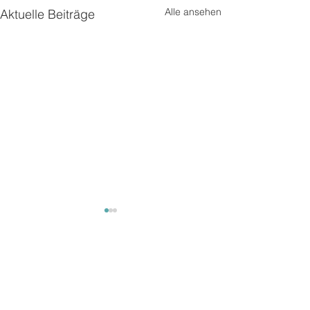
Alle ansehen
Aktuelle Beiträge
Kommentare
Unterwegs2
Unterwegs 3