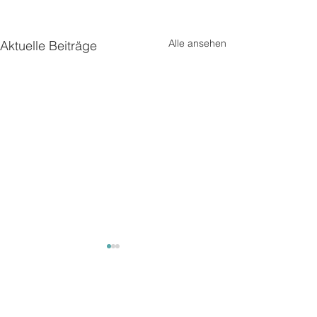
Alle ansehen
Aktuelle Beiträge
Mäuse
Mäuse
Kommentare