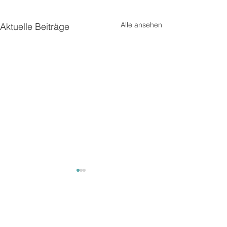
Alle ansehen
Aktuelle Beiträge
Mäuse
Mäuse
Kommentare