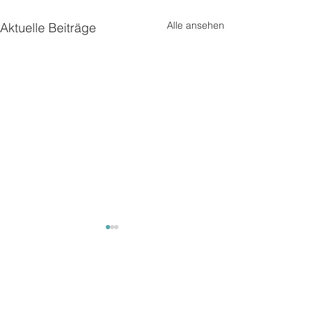
Alle ansehen
Aktuelle Beiträge
Kommentare
Unterwegs2
Unterwegs 3