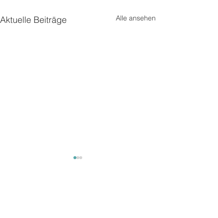
Alle ansehen
Aktuelle Beiträge
Mäuse
Mäuse
Kommentare