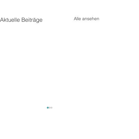
Alle ansehen
Aktuelle Beiträge
Mäuse
Mäuse
Kommentare