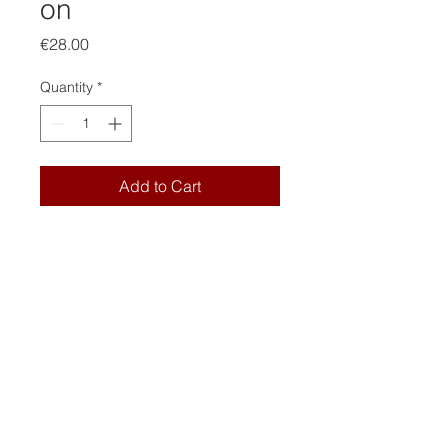
on
Price
€28.00
Quantity
*
Add to Cart
hochwertiger Pigmentdruck auf
Hahnemühle Fine Art Papier -
Photo Rag® 308 g/m²
29,0cm x 21,7cm DinA4
Artikel kommt ohne Rahmen
handsiginiert
©
2013-2020
Samy Challah