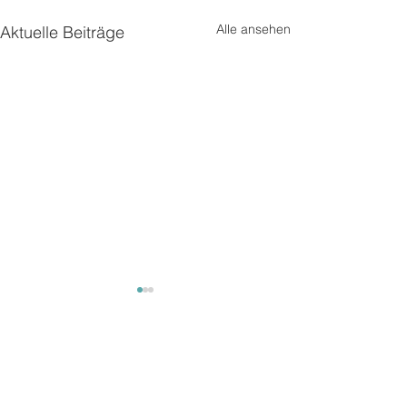
Alle ansehen
Aktuelle Beiträge
Kommentare
Unterwegs2
Unterwegs 3